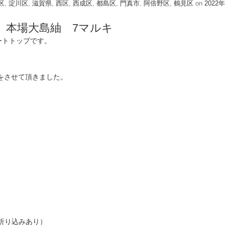
区
,
淀川区
,
滋賀県
,
西区
,
西成区
,
都島区
,
門真市
,
阿倍野区
,
鶴見区
on
2022年
 本場大島紬 7マルキ
ートトップです。
をさせて頂きました。
㎝折り込みあり）