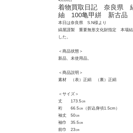
着物買取日記 奈良県 
紬 100亀甲絣 新古品
本日は奈良県 S.N様より
縞屋謹製 重要無形文化財指定 本場結
した。
＜商品状態＞
新品、未使用品。
＜商品説明＞
素材 （表）正絹 （裏）正絹
＜サイズ＞
丈 173.5㎝
裄 66.5㎝（折込身頃1.5cm）
袖丈 50㎝
袖巾 35.5㎝
前巾 23㎝