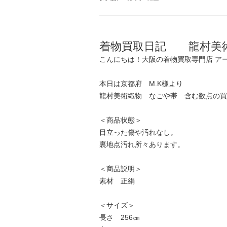
着物買取日記 龍村美
こんにちは！大阪の着物買取専門店 ア
本日は京都府 M.K様より
龍村美術織物 なごや帯 含む数点の買
＜商品状態＞
目立った傷や汚れなし。
裏地点汚れ所々あります。
＜商品説明＞
素材 正絹
＜サイズ＞
長さ 256㎝