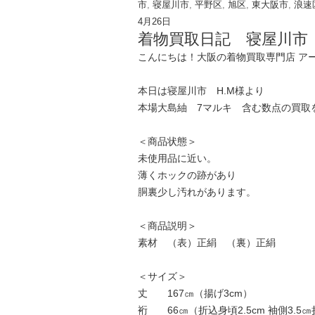
市
,
寝屋川市
,
平野区
,
旭区
,
東大阪市
,
浪速
4月26日
着物買取日記 寝屋川市
こんにちは！大阪の着物買取専門店 ア
本日は寝屋川市 H.M様より
本場大島紬 7マルキ 含む数点の買取
＜商品状態＞
未使用品に近い。
薄くホックの跡があり
胴裏少し汚れがあります。
＜商品説明＞
素材 （表）正絹 （裏）正絹
＜サイズ＞
丈 167㎝（揚げ3cm）
裄 66㎝（折込身頃2.5cm 袖側3.5