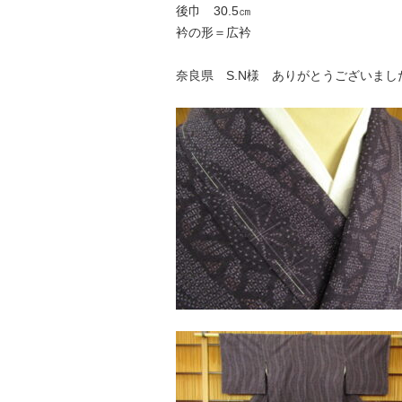
後巾 30.5㎝
衿の形＝広衿
奈良県 S.N様 ありがとうございまし