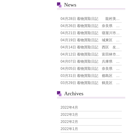
News
04月28日
着物買取日記 龍村美術織物 なごや帯
04月26日
着物買取日記 奈良県 縞屋謹製 重要無形文化財指定 本場結城紬 100亀甲絣 新古品 長身長用
04月21日
着物買取日記 寝屋川市 本場大島紬 7マルキ
04月19日
着物買取日記 城東区 名品 総刺繍 鴛鴦おしどり花鳥文 振袖
04月14日
着物買取日記 西区 友禅 花模様 訪問着
04月12日
着物買取日記 富田林市 引き箔地 刺繍の犬 袋帯
04月07日
着物買取日記 兵庫県 美品 たっぷりサイズ 夏着物 ライトグリーン 紗 風通地 色無地 ガード済
04月05日
着物買取日記 奈良県 池田重子コレクション 夏帯 西陣 袋帯 全通 流水文様 未使用品
03月31日
着物買取日記 都島区 人間国宝 森口華弘 単衣 訪問着
03月29日
着物買取日記 鶴見区 総絞り＆刺繍 箔 花模様 生成り地 付下げ
Archives
2022年4月
2022年3月
2022年2月
2022年1月