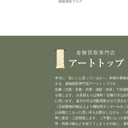
着物買取ブログ
本当に「欲しいと思っている人へ」本物の着物
する、着物買取専門店アートトップです。
近畿（大阪・京都・兵庫・滋賀・奈良）で高価
を致します。 お見積もりは無料！近畿の方は出
に伺います。 遠方の方は宅配買取させて頂きま
（正絹着物10枚以上より梱包用ダンボールをご
お品物にこもった思い出もお聞きしながら、一
寧に査定・ご説明致します。 ご不要になった着
帯・和装小物などを捨ててしまうその前に、 着