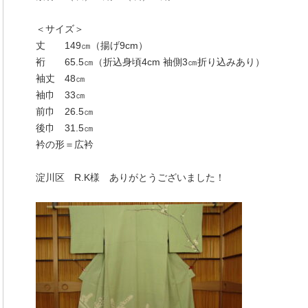
＜サイズ＞
丈 149㎝（揚げ9cm）
裄 65.5㎝（折込身頃4cm 袖側3㎝折り込みあり）
袖丈 48㎝
袖巾 33㎝
前巾 26.5㎝
後巾 31.5㎝
衿の形＝広衿
淀川区 R.K様 ありがとうございました！