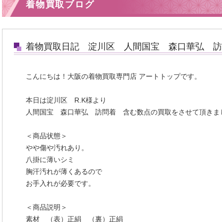
着物買取ブログ
着物買取日記 淀川区 人間国宝 森口華弘 訪
こんにちは！大阪の着物買取専門店 アートトップです。
本日は淀川区 R.K様より
人間国宝 森口華弘 訪問着 含む数点の買取をさせて頂きま
＜商品状態＞
やや傷や汚れあり。
八掛に薄いシミ
胸汗汚れが薄くあるので
お手入れが必要です。
＜商品説明＞
素材 （表）正絹 （裏）正絹