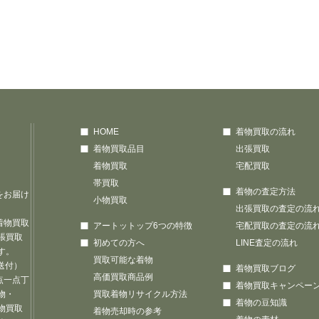
HOME
着物買取の流れ
着物買取品目
出張買取
着物買取
宅配買取
帯買取
着物の査定方法
をお届け
小物買取
出張買取の査定の流
着物買取
アートットップ6つの特徴
宅配買取の査定の流
張買取
初めての方へ
LINE査定の流れ
す。
買取可能な着物
送付）
着物買取ブログ
高価買取商品例
点一点丁
着物買取キャンペー
物・
買取着物リサイクル方法
着物の豆知識
物買取
着物売却時の参考