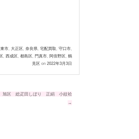
大東市
,
大正区
,
奈良県
,
宅配買取
,
守口市
,
区
,
西成区
,
都島区
,
門真市
,
阿倍野区
,
鶴
見区
on
2022年3月3日
 旭区 総疋田しぼり 正絹 小紋袷
→