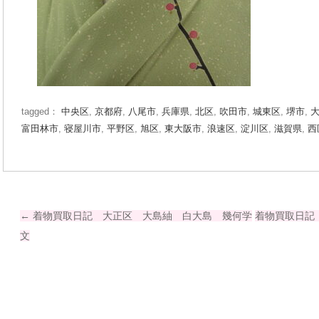
tagged：
中央区
,
京都府
,
八尾市
,
兵庫県
,
北区
,
吹田市
,
城東区
,
堺市
,
富田林市
,
寝屋川市
,
平野区
,
旭区
,
東大阪市
,
浪速区
,
淀川区
,
滋賀県
,
西
←
着物買取日記 大正区 大島紬 白大島 幾何学
着物買取日記
投
文
稿
ナ