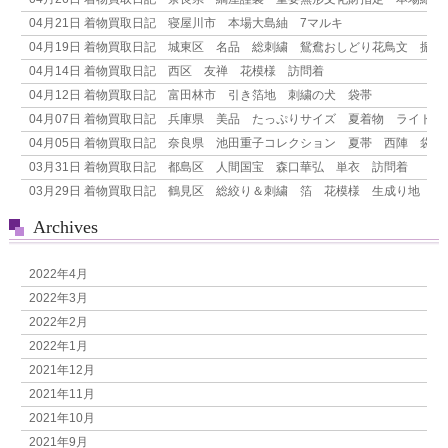
シ
04月21日
着物買取日記 寝屋川市 本場大島紬 7マルキ
ョ
04月19日
着物買取日記 城東区 名品 総刺繍 鴛鴦おしどり花鳥文 振袖
ン
04月14日
着物買取日記 西区 友禅 花模様 訪問着
04月12日
着物買取日記 富田林市 引き箔地 刺繍の犬 袋帯
04月07日
着物買取日記 兵庫県 美品 たっぷりサイズ 夏着物 ライトグ
04月05日
着物買取日記 奈良県 池田重子コレクション 夏帯 西陣 袋帯
03月31日
着物買取日記 都島区 人間国宝 森口華弘 単衣 訪問着
03月29日
着物買取日記 鶴見区 総絞り＆刺繍 箔 花模様 生成り地 付
Archives
2022年4月
2022年3月
2022年2月
2022年1月
2021年12月
2021年11月
2021年10月
2021年9月