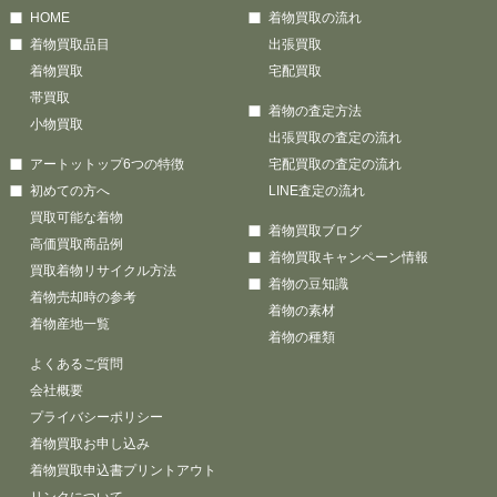
HOME
着物買取の流れ
着物買取品目
出張買取
着物買取
宅配買取
帯買取
着物の査定方法
小物買取
出張買取の査定の流れ
アートットップ6つの特徴
宅配買取の査定の流れ
初めての方へ
LINE査定の流れ
買取可能な着物
着物買取ブログ
高価買取商品例
着物買取キャンペーン情報
買取着物リサイクル方法
着物の豆知識
着物売却時の参考
着物の素材
着物産地一覧
着物の種類
よくあるご質問
会社概要
プライバシーポリシー
着物買取お申し込み
着物買取申込書プリントアウト
リンクについて