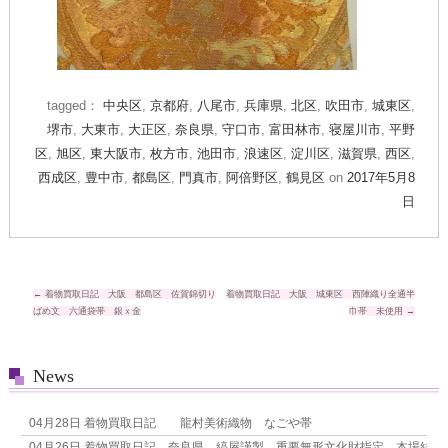
tagged：
中央区
,
京都府
,
八尾市
,
兵庫県
,
北区
,
吹田市
,
城東区
,
堺市
,
大東市
,
大正区
,
奈良県
,
守口市
,
富田林市
,
寝屋川市
,
平野
区
,
旭区
,
東大阪市
,
枚方市
,
池田市
,
浪速区
,
淀川区
,
滋賀県
,
西区
,
西成区
,
豊中市
,
都島区
,
門真市
,
阿倍野区
,
鶴見区
on
2017年5月8
日
投
←
着物買取日記 大阪 都島区 佐賀錦切り
着物買取日記 大阪 城東区 西陣織り全通半
ばめ文 六通袋帯 銀ｘ金
巾帯 未使用
→
稿
ナ
News
ビ
ゲ
04月28日
着物買取日記 龍村美術織物 なごや帯
ー
04月26日
着物買取日記 奈良県 縞屋謹製 重要無形文化財指定 本場結城紬