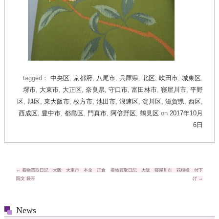
tagged：
中央区
,
京都府
,
八尾市
,
兵庫県
,
北区
,
吹田市
,
城東区
,
堺市
,
大東市
,
大正区
,
奈良県
,
守口市
,
富田林市
,
寝屋川市
,
平野
区
,
旭区
,
東大阪市
,
枚方市
,
池田市
,
浪速区
,
淀川区
,
滋賀県
,
西区
,
西成区
,
豊中市
,
都島区
,
門真市
,
阿倍野区
,
鶴見区
on
2017年10月
6日
投
←
着物買取日記 大阪 大東市 本金 正倉
着物買取日記 大阪 寝屋川市 花模様 付下
院文 袋帯
げ
→
稿
ナ
News
ビ