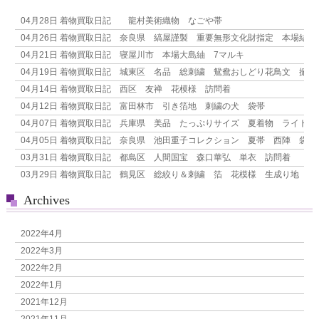
ゲ
04月28日
着物買取日記 龍村美術織物 なごや帯
ー
04月26日
着物買取日記 奈良県 縞屋謹製 重要無形文化財指定 本場結城紬
シ
04月21日
着物買取日記 寝屋川市 本場大島紬 7マルキ
ョ
04月19日
着物買取日記 城東区 名品 総刺繍 鴛鴦おしどり花鳥文 振袖
ン
04月14日
着物買取日記 西区 友禅 花模様 訪問着
04月12日
着物買取日記 富田林市 引き箔地 刺繍の犬 袋帯
04月07日
着物買取日記 兵庫県 美品 たっぷりサイズ 夏着物 ライトグ
04月05日
着物買取日記 奈良県 池田重子コレクション 夏帯 西陣 袋帯
03月31日
着物買取日記 都島区 人間国宝 森口華弘 単衣 訪問着
03月29日
着物買取日記 鶴見区 総絞り＆刺繍 箔 花模様 生成り地 付
Archives
2022年4月
2022年3月
2022年2月
2022年1月
2021年12月
2021年11月