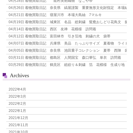
04月28日
着物買取日記 龍村美術織物 なごや帯
ー
04月26日
着物買取日記 奈良県 縞屋謹製 重要無形文化財指定 本場結城紬
シ
04月21日
着物買取日記 寝屋川市 本場大島紬 7マルキ
ョ
04月19日
着物買取日記 城東区 名品 総刺繍 鴛鴦おしどり花鳥文 振袖
ン
04月14日
着物買取日記 西区 友禅 花模様 訪問着
04月12日
着物買取日記 富田林市 引き箔地 刺繍の犬 袋帯
04月07日
着物買取日記 兵庫県 美品 たっぷりサイズ 夏着物 ライトグ
04月05日
着物買取日記 奈良県 池田重子コレクション 夏帯 西陣 袋帯
03月31日
着物買取日記 都島区 人間国宝 森口華弘 単衣 訪問着
03月29日
着物買取日記 鶴見区 総絞り＆刺繍 箔 花模様 生成り地 付
Archives
2022年4月
2022年3月
2022年2月
2022年1月
2021年12月
2021年11月
2021年10月