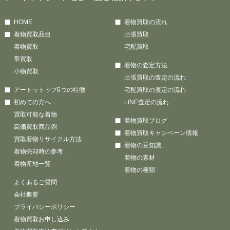
HOME
着物買取の流れ
着物買取品目
出張買取
着物買取
宅配買取
帯買取
着物の査定方法
小物買取
出張買取の査定の流れ
アートットップ6つの特徴
宅配買取の査定の流れ
初めての方へ
LINE査定の流れ
買取可能な着物
着物買取ブログ
高価買取商品例
着物買取キャンペーン情報
買取着物リサイクル方法
着物の豆知識
着物売却時の参考
着物の素材
着物産地一覧
着物の種類
よくあるご質問
会社概要
プライバシーポリシー
着物買取お申し込み