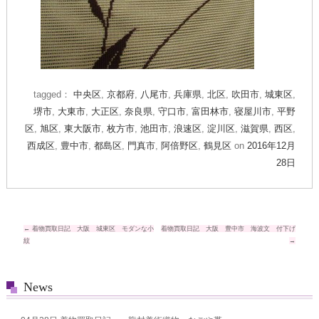
tagged：
中央区
,
京都府
,
八尾市
,
兵庫県
,
北区
,
吹田市
,
城東区
,
堺市
,
大東市
,
大正区
,
奈良県
,
守口市
,
富田林市
,
寝屋川市
,
平野
区
,
旭区
,
東大阪市
,
枚方市
,
池田市
,
浪速区
,
淀川区
,
滋賀県
,
西区
,
西成区
,
豊中市
,
都島区
,
門真市
,
阿倍野区
,
鶴見区
on
2016年12月
28日
投
←
着物買取日記 大阪 城東区 モダンな小
着物買取日記 大阪 豊中市 海波文 付下げ
紋
→
稿
ナ
News
ビ
ゲ